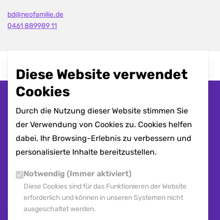
bd@neofamilie.de
0461 889989 11
Diese Website verwendet
Cookies
Durch die Nutzung dieser Website stimmen Sie
der Verwendung von Cookies zu. Cookies helfen
dabei, Ihr Browsing-Erlebnis zu verbessern und
Zur Startseite
personalisierte Inhalte bereitzustellen.
Chancengeber
: innovativ,
Notwendig (Immer aktiviert)
nachhaltig, menschlich.
Diese Cookies sind für das Funktionieren der Website
erforderlich und können in unseren Systemen nicht
+49 461 88 99 89 00
ausgeschaltet werden.
start@neofamilie.de