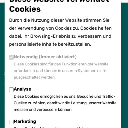
Cookies
Durch die Nutzung dieser Website stimmen Sie
der Verwendung von Cookies zu. Cookies helfen
dabei, Ihr Browsing-Erlebnis zu verbessern und
Zur Startseite
personalisierte Inhalte bereitzustellen.
Chancengeber
: innovativ,
Notwendig (Immer aktiviert)
nachhaltig, menschlich.
Diese Cookies sind für das Funktionieren der Website
erforderlich und können in unseren Systemen nicht
+49 461 88 99 89 00
ausgeschaltet werden.
start@neofamilie.de
Analyse
Diese Cookies ermöglichen es uns, Besuche und Traffic-
Quellen zu zählen, damit wir die Leistung unserer Website
NEO Familie GmbH
messen und verbessern können.
Waitzstraße 6, 24937 Flensburg
Handelsregister Flensburg · HRB 15175 FL
Marketing